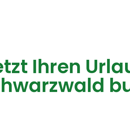
tzt Ihren Url
chwarzwald b