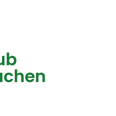
aub
uchen