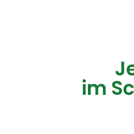
Je
im S